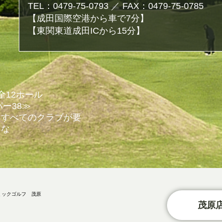
TEL：0479-75-0793 ／ FAX：0479-75-0785
【成田国際空港から車で7分】
【東関東道成田ICから15分】
全12ホール
パー38≫
、すべてのクラブが要
クな
茂原店