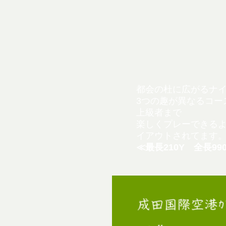
都会の杜に広がるナ
3つの趣が異なるコー
上級者まで
楽しくプレーできる
イアウトされてます
≪最長210Y 全長99