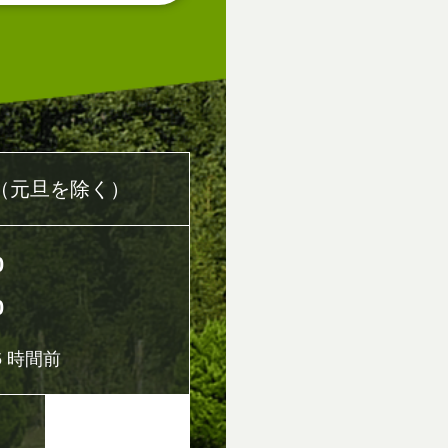
（元旦を除く）
0
0
 時間前