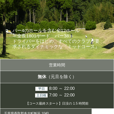
パー4のホールを含む全12ホール
≪全長1801ヤード パー38≫
ドライバーをはじめ、すべてのクラブが要
求されるダイナミックな
『ミッドコース』
営業時間
無休
（元旦を除く）
8:00 ～ 22:00
平日
7:00 ～ 22:00
土日祝
【コース最終スタート】日没の 1.5 時間前
千葉県香取郡多古町飯笹 1040