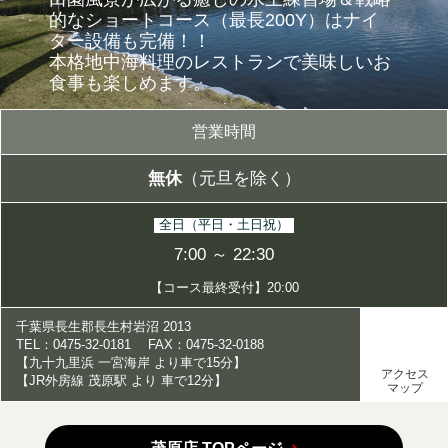
的なショートコース（最長200Y）は
ナイ
ター設備も完備！！
本格地中海料理のレストランで美味しいお
食事も楽しめます。
営業時間
無休
（元旦を除く）
全日（平日・土日祝）
7:00 ～ 22:30
【コース最終受付】20:00
千葉県長生郡長生村岩沼 2013
TEL：0475-32-0181 FAX：0475-32-0188
【九十九里浜 一宮海岸 より車で15分】
アクセス
【JR外房線 茂原駅 より 車で12分】
マップ