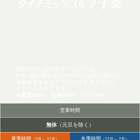
都会の杜に広がるナインホール
3つの趣が異なるコース設計は初心者から
上級者まで
楽しくプレーできるようにレ
イアウトされてます。
≪最長210Y 全長990Y パー27≫
営業時間
無休
（元旦を除く）
夏季時間
冬季時間
（3月～ 11月）
（12月～ 2月）