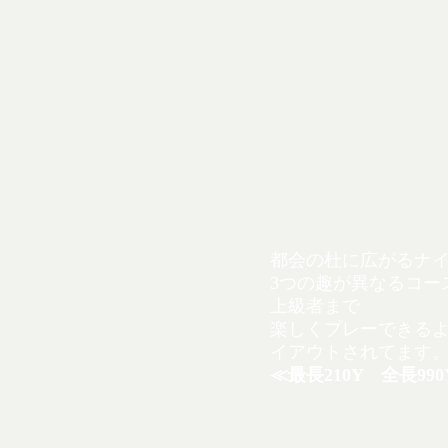
都会の杜に広がるナ
3つの趣が異なるコー
上級者まで
楽しくプレーできる
イアウトされてます
≪最長210Y 全長99