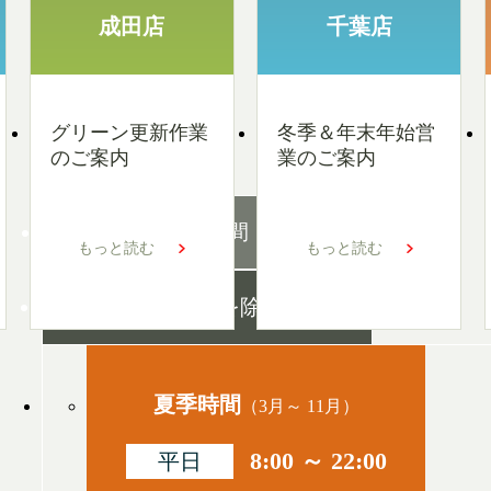
成田店
千葉店
グリーン更新作業
冬季＆年末年始営
のご案内
業のご案内
営業時間
もっと読む
もっと読む
無休
（元旦を除く）
夏季時間
（3月～ 11月）
8:00 ～ 22:00
平日