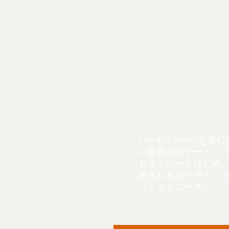
パー4のホールを含む
≪全長1801ヤード パ
ドライバーをはじめ
求されるダイナミッ
『ミッドコース』