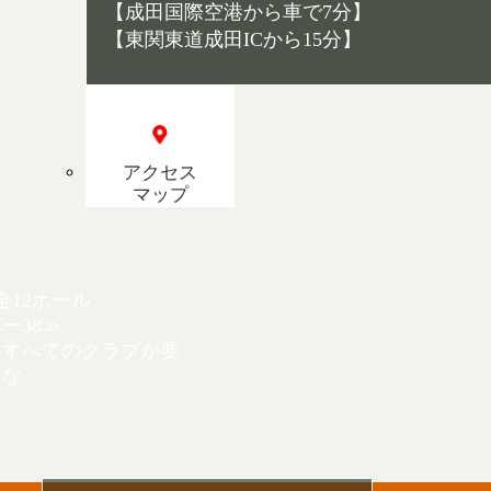
【成田国際空港から車で7分】
【東関東道成田ICから15分】
アクセス
マップ
全12ホール
ー38≫
、すべてのクラブが要
クな