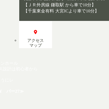
【ＪＲ外房線 鎌取駅 から車で10分】
【千葉東金有料 大宮ICより車で10分】
アクセス
マップ
インホール
ス設計は初心者から
ようにレ
。
0Y パー27≫