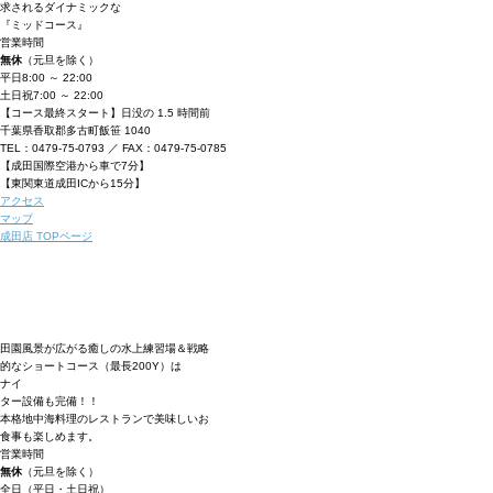
求されるダイナミックな
『ミッドコース』
営業時間
無休
（元旦を除く）
平日
8:00 ～ 22:00
土日祝
7:00 ～ 22:00
【コース最終スタート】日没の 1.5 時間前
千葉県香取郡多古町飯笹 1040
TEL：0479-75-0793 ／ FAX：0479-75-0785
【成田国際空港から車で7分】
【東関東道成田ICから15分】
アクセス
マップ
成田店 TOPページ
田園風景が広がる癒しの水上練習場＆戦略
的なショートコース（最長200Y）は
ナイ
ター設備も完備！！
本格地中海料理のレストランで美味しいお
食事も楽しめます。
営業時間
無休
（元旦を除く）
全日（平日・土日祝）