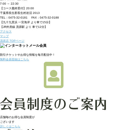
7:00 ～ 22:30
【コース最終受付】20:00
千葉県長生郡長生村岩沼 2013
TEL：0475-32-0181 FAX：0475-32-0188
【九十九里浜 一宮海岸 より車で15分】
【JR外房線 茂原駅 より 車で12分】
アクセス
マップ
茂原店 TOPページ
割引チケット
やお得な情報を毎月配信中！
無料会員登録はこちら
店舗毎のお得な会員制度が
ございます
詳しくはこちら