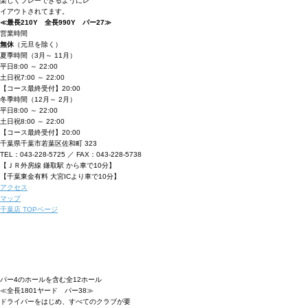
楽しくプレーできるようにレ
イアウトされてます。
≪最長210Y 全長990Y パー27≫
営業時間
無休
（元旦を除く）
夏季時間
（3月～ 11月）
平日
8:00 ～ 22:00
土日祝
7:00 ～ 22:00
【コース最終受付】20:00
冬季時間
（12月～ 2月）
平日
8:00 ～ 22:00
土日祝
8:00 ～ 22:00
【コース最終受付】20:00
千葉県千葉市若葉区佐和町 323
TEL：043-228-5725 ／ FAX：043-228-5738
【ＪＲ外房線 鎌取駅 から車で10分】
【千葉東金有料 大宮ICより車で10分】
アクセス
マップ
千葉店 TOPページ
パー4のホールを含む全12ホール
≪全長1801ヤード パー38≫
ドライバーをはじめ、すべてのクラブが要