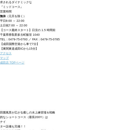
求されるダイナミックな
『ミッドコース』
営業時間
無休
（元旦を除く）
平日
8:00 ～ 22:00
土日祝
7:00 ～ 22:00
【コース最終スタート】日没の 1.5 時間前
千葉県香取郡多古町飯笹 1040
TEL：0479-75-0793 ／ FAX：0479-75-0785
【成田国際空港から車で7分】
【東関東道成田ICから15分】
アクセス
マップ
成田店 TOPページ
田園風景が広がる癒しの水上練習場＆戦略
的なショートコース（最長200Y）は
ナイ
ター設備も完備！！