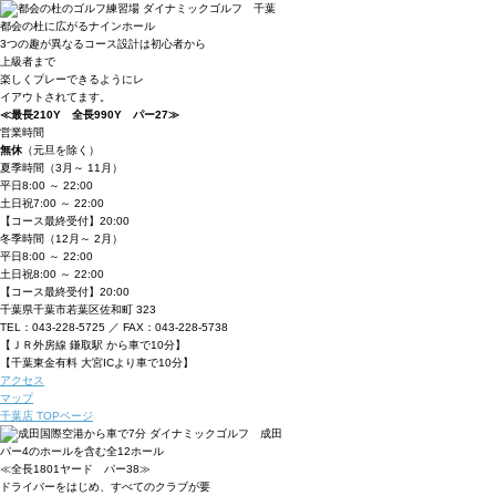
都会の杜に広がるナインホール
3つの趣が異なるコース設計は初心者から
上級者まで
楽しくプレーできるようにレ
イアウトされてます。
≪最長210Y 全長990Y パー27≫
営業時間
無休
（元旦を除く）
夏季時間
（3月～ 11月）
平日
8:00 ～ 22:00
土日祝
7:00 ～ 22:00
【コース最終受付】20:00
冬季時間
（12月～ 2月）
平日
8:00 ～ 22:00
土日祝
8:00 ～ 22:00
【コース最終受付】20:00
千葉県千葉市若葉区佐和町 323
TEL：043-228-5725 ／ FAX：043-228-5738
【ＪＲ外房線 鎌取駅 から車で10分】
【千葉東金有料 大宮ICより車で10分】
アクセス
マップ
千葉店 TOPページ
パー4のホールを含む全12ホール
≪全長1801ヤード パー38≫
ドライバーをはじめ、すべてのクラブが要