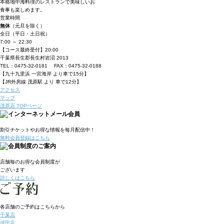
本格地中海料理のレストランで美味しいお
食事も楽しめます。
営業時間
無休
（元旦を除く）
全日（平日・土日祝）
7:00 ～ 22:30
【コース最終受付】20:00
千葉県長生郡長生村岩沼 2013
TEL：0475-32-0181 FAX：0475-32-0188
【九十九里浜 一宮海岸 より車で15分】
【JR外房線 茂原駅 より 車で12分】
アクセス
マップ
茂原店 TOPページ
割引チケット
やお得な情報を毎月配信中！
無料会員登録はこちら
店舗毎のお得な会員制度が
ございます
詳しくはこちら
各店舗のご予約はこちらから
千葉店
成田店