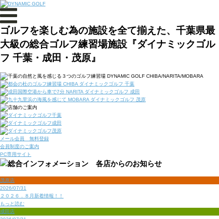
ゴルフを楽しむ為の施設を全て揃えた、千葉県最
大級の総合ゴルフ練習場施設『ダイナミックゴル
フ 千葉・成田・茂原』
メール会員 無料登録
会員制度のご案内
PC専用サイト
茂原店
2026/07/31
２０２６．８月新着情報！！
もっと読む
成田店