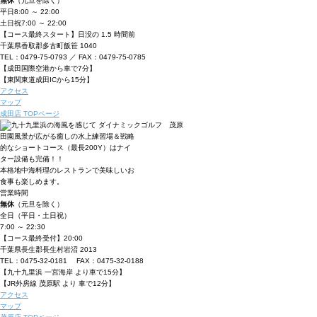
無休
（元旦を除く）
平日
8:00 ～ 22:00
土日祝
7:00 ～ 22:00
【コース最終スタート】日没の 1.5 時間前
千葉県香取郡多古町飯笹 1040
TEL：0479-75-0793 ／ FAX：0479-75-0785
【成田国際空港から車で7分】
【東関東道成田ICから15分】
アクセス
マップ
成田店 TOPページ
田園風景が広がる癒しの水上練習場＆戦略
的なショートコース（最長200Y）は
ナイ
ター設備も完備！！
本格地中海料理のレストランで美味しいお
食事も楽しめます。
営業時間
無休
（元旦を除く）
全日（平日・土日祝）
7:00 ～ 22:30
【コース最終受付】20:00
千葉県長生郡長生村岩沼 2013
TEL：0475-32-0181 FAX：0475-32-0188
【九十九里浜 一宮海岸 より車で15分】
【JR外房線 茂原駅 より 車で12分】
アクセス
マップ