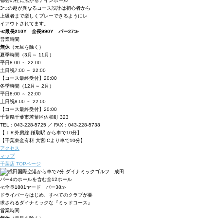
都会の杜に広がるナインホール
3つの趣が異なるコース設計は初心者から
上級者まで
楽しくプレーできるようにレ
イアウトされてます。
≪最長210Y 全長990Y パー27≫
営業時間
無休
（元旦を除く）
夏季時間
（3月～ 11月）
平日
8:00 ～ 22:00
土日祝
7:00 ～ 22:00
【コース最終受付】20:00
冬季時間
（12月～ 2月）
平日
8:00 ～ 22:00
土日祝
8:00 ～ 22:00
【コース最終受付】20:00
千葉県千葉市若葉区佐和町 323
TEL：043-228-5725 ／ FAX：043-228-5738
【ＪＲ外房線 鎌取駅 から車で10分】
【千葉東金有料 大宮ICより車で10分】
アクセス
マップ
千葉店 TOPページ
パー4のホールを含む全12ホール
≪全長1801ヤード パー38≫
ドライバーをはじめ、すべてのクラブが要
求されるダイナミックな
『ミッドコース』
営業時間