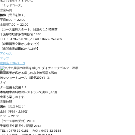
求されるダイナミックな
『ミッドコース』
営業時間
無休
（元旦を除く）
平日
8:00 ～ 22:00
土日祝
7:00 ～ 22:00
【コース最終スタート】日没の 1.5 時間前
千葉県香取郡多古町飯笹 1040
TEL：0479-75-0793 ／ FAX：0479-75-0785
【成田国際空港から車で7分】
【東関東道成田ICから15分】
アクセス
マップ
成田店 TOPページ
田園風景が広がる癒しの水上練習場＆戦略
的なショートコース（最長200Y）は
ナイ
ター設備も完備！！
本格地中海料理のレストランで美味しいお
食事も楽しめます。
営業時間
無休
（元旦を除く）
全日（平日・土日祝）
7:00 ～ 22:30
【コース最終受付】20:00
千葉県長生郡長生村岩沼 2013
TEL：0475-32-0181 FAX：0475-32-0188