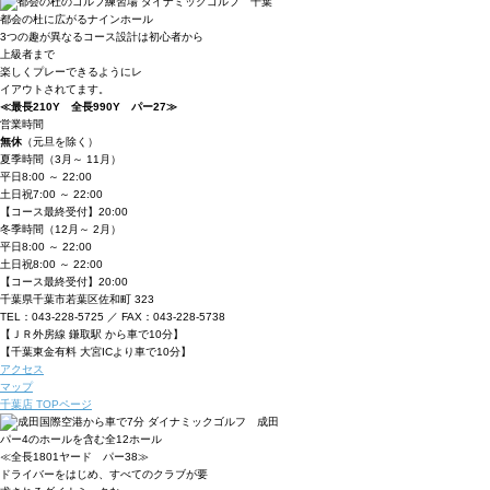
都会の杜に広がるナインホール
3つの趣が異なるコース設計は初心者から
上級者まで
楽しくプレーできるようにレ
イアウトされてます。
≪最長210Y 全長990Y パー27≫
営業時間
無休
（元旦を除く）
夏季時間
（3月～ 11月）
平日
8:00 ～ 22:00
土日祝
7:00 ～ 22:00
【コース最終受付】20:00
冬季時間
（12月～ 2月）
平日
8:00 ～ 22:00
土日祝
8:00 ～ 22:00
【コース最終受付】20:00
千葉県千葉市若葉区佐和町 323
TEL：043-228-5725 ／ FAX：043-228-5738
【ＪＲ外房線 鎌取駅 から車で10分】
【千葉東金有料 大宮ICより車で10分】
アクセス
マップ
千葉店 TOPページ
パー4のホールを含む全12ホール
≪全長1801ヤード パー38≫
ドライバーをはじめ、すべてのクラブが要