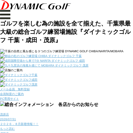
ゴルフを楽しむ為の施設を全て揃えた、千葉県最
大級の総合ゴルフ練習場施設『ダイナミックゴル
フ 千葉・成田・茂原』
メール会員 無料登録
会員制度のご案内
PC専用サイト
茂原店
2026/07/31
２０２６．８月新着情報！！
もっと読む