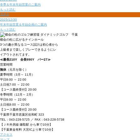
冬季＆年末年始営業のご案内
もっと読む
茂原店
2025/12/30
年末年始営業＆年始企画のご案内
もっと読む
都会の杜に広がるナインホール
3つの趣が異なるコース設計は初心者から
上級者まで
楽しくプレーできるようにレ
イアウトされてます。
≪最長210Y 全長990Y パー27≫
営業時間
無休
（元旦を除く）
夏季時間
（3月～ 11月）
平日
8:00 ～ 22:00
土日祝
7:00 ～ 22:00
【コース最終受付】20:00
冬季時間
（12月～ 2月）
平日
8:00 ～ 22:00
土日祝
8:00 ～ 22:00
【コース最終受付】20:00
千葉県千葉市若葉区佐和町 323
TEL：043-228-5725 ／ FAX：043-228-5738
【ＪＲ外房線 鎌取駅 から車で10分】
【千葉東金有料 大宮ICより車で10分】
アクセス
マップ