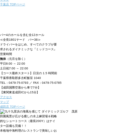
千葉店 TOPページ
パー4のホールを含む全12ホール
≪全長1801ヤード パー38≫
ドライバーをはじめ、すべてのクラブが要
求されるダイナミックな
『ミッドコース』
営業時間
無休
（元旦を除く）
平日
8:00 ～ 22:00
土日祝
7:00 ～ 22:00
【コース最終スタート】日没の 1.5 時間前
千葉県香取郡多古町飯笹 1040
TEL：0479-75-0793 ／ FAX：0479-75-0785
【成田国際空港から車で7分】
【東関東道成田ICから15分】
アクセス
マップ
成田店 TOPページ
田園風景が広がる癒しの水上練習場＆戦略
的なショートコース（最長200Y）は
ナイ
ター設備も完備！！
本格地中海料理のレストランで美味しいお