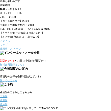
食事も楽しめます。
営業時間
無休
（元旦を除く）
全日（平日・土日祝）
7:00 ～ 22:30
【コース最終受付】20:00
千葉県長生郡長生村岩沼 2013
TEL：0475-32-0181 FAX：0475-32-0188
【九十九里浜 一宮海岸 より車で15分】
【JR外房線 茂原駅 より 車で12分】
アクセス
マップ
茂原店 TOPページ
割引チケット
やお得な情報を毎月配信中！
無料会員登録はこちら
店舗毎のお得な会員制度が
ございます
詳しくはこちら
各店舗のご予約はこちらから
千葉店
成田店
茂原店