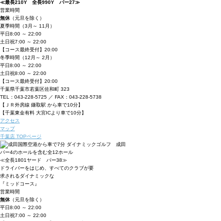
≪最長210Y 全長990Y パー27≫
営業時間
無休
（元旦を除く）
夏季時間
（3月～ 11月）
平日
8:00 ～ 22:00
土日祝
7:00 ～ 22:00
【コース最終受付】20:00
冬季時間
（12月～ 2月）
平日
8:00 ～ 22:00
土日祝
8:00 ～ 22:00
【コース最終受付】20:00
千葉県千葉市若葉区佐和町 323
TEL：043-228-5725 ／ FAX：043-228-5738
【ＪＲ外房線 鎌取駅 から車で10分】
【千葉東金有料 大宮ICより車で10分】
アクセス
マップ
千葉店 TOPページ
パー4のホールを含む全12ホール
≪全長1801ヤード パー38≫
ドライバーをはじめ、すべてのクラブが要
求されるダイナミックな
『ミッドコース』
営業時間
無休
（元旦を除く）
平日
8:00 ～ 22:00
土日祝
7:00 ～ 22:00