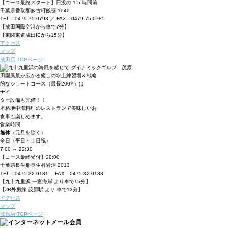
【コース最終スタート】日没の 1.5 時間前
千葉県香取郡多古町飯笹 1040
TEL：0479-75-0793 ／ FAX：0479-75-0785
【成田国際空港から車で7分】
【東関東道成田ICから15分】
アクセス
マップ
成田店 TOPページ
田園風景が広がる癒しの水上練習場＆戦略
的なショートコース（最長200Y）は
ナイ
ター設備も完備！！
本格地中海料理のレストランで美味しいお
食事も楽しめます。
営業時間
無休
（元旦を除く）
全日（平日・土日祝）
7:00 ～ 22:30
【コース最終受付】20:00
千葉県長生郡長生村岩沼 2013
TEL：0475-32-0181 FAX：0475-32-0188
【九十九里浜 一宮海岸 より車で15分】
【JR外房線 茂原駅 より 車で12分】
アクセス
マップ
茂原店 TOPページ