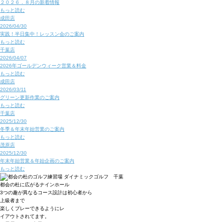
２０２６．８月の新着情報
もっと読む
成田店
2026/04/30
実践！半日集中！レッスン会のご案内
もっと読む
千葉店
2026/04/07
2026年ゴールデンウィーク営業＆料金
もっと読む
成田店
2026/03/11
グリーン更新作業のご案内
もっと読む
千葉店
2025/12/30
冬季＆年末年始営業のご案内
もっと読む
茂原店
2025/12/30
年末年始営業＆年始企画のご案内
もっと読む
都会の杜に広がるナインホール
3つの趣が異なるコース設計は初心者から
上級者まで
楽しくプレーできるようにレ
イアウトされてます。