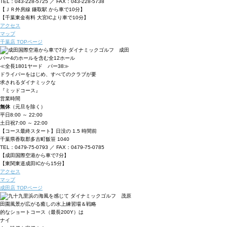
TEL：043-228-5725 ／ FAX：043-228-5738
【ＪＲ外房線 鎌取駅 から車で10分】
【千葉東金有料 大宮ICより車で10分】
アクセス
マップ
千葉店 TOPページ
パー4のホールを含む全12ホール
≪全長1801ヤード パー38≫
ドライバーをはじめ、すべてのクラブが要
求されるダイナミックな
『ミッドコース』
営業時間
無休
（元旦を除く）
平日
8:00 ～ 22:00
土日祝
7:00 ～ 22:00
【コース最終スタート】日没の 1.5 時間前
千葉県香取郡多古町飯笹 1040
TEL：0479-75-0793 ／ FAX：0479-75-0785
【成田国際空港から車で7分】
【東関東道成田ICから15分】
アクセス
マップ
成田店 TOPページ
田園風景が広がる癒しの水上練習場＆戦略
的なショートコース（最長200Y）は
ナイ