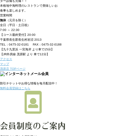
ター設備も完備！！
本格地中海料理のレストランで美味しいお
食事も楽しめます。
営業時間
無休
（元旦を除く）
全日（平日・土日祝）
7:00 ～ 22:30
【コース最終受付】20:00
千葉県長生郡長生村岩沼 2013
TEL：0475-32-0181 FAX：0475-32-0188
【九十九里浜 一宮海岸 より車で15分】
【JR外房線 茂原駅 より 車で12分】
アクセス
マップ
茂原店 TOPページ
割引チケット
やお得な情報を毎月配信中！
無料会員登録はこちら