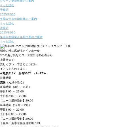
グリーン更新作業のご案内
もっと読む
千葉店
2025/12/30
冬季＆年末年始営業のご案内
もっと読む
茂原店
2025/12/30
年末年始営業＆年始企画のご案内
もっと読む
都会の杜に広がるナインホール
3つの趣が異なるコース設計は初心者から
上級者まで
楽しくプレーできるようにレ
イアウトされてます。
≪最長210Y 全長990Y パー27≫
営業時間
無休
（元旦を除く）
夏季時間
（3月～ 11月）
平日
8:00 ～ 22:00
土日祝
7:00 ～ 22:00
【コース最終受付】20:00
冬季時間
（12月～ 2月）
平日
8:00 ～ 22:00
土日祝
8:00 ～ 22:00
【コース最終受付】20:00
千葉県千葉市若葉区佐和町 323