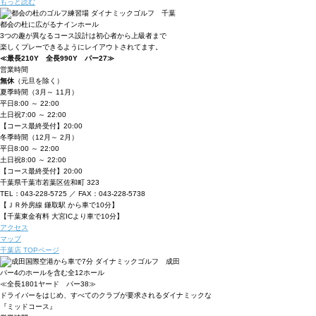
もっと読む
都会の杜に広がるナインホール
3つの趣が異なるコース設計は初心者から
上級者まで
楽しくプレーできるようにレ
イアウトされてます。
≪最長210Y 全長990Y パー27≫
営業時間
無休
（元旦を除く）
夏季時間
（3月～ 11月）
平日
8:00 ～ 22:00
土日祝
7:00 ～ 22:00
【コース最終受付】20:00
冬季時間
（12月～ 2月）
平日
8:00 ～ 22:00
土日祝
8:00 ～ 22:00
【コース最終受付】20:00
千葉県千葉市若葉区佐和町 323
TEL：043-228-5725 ／ FAX：043-228-5738
【ＪＲ外房線 鎌取駅 から車で10分】
【千葉東金有料 大宮ICより車で10分】
アクセス
マップ
千葉店 TOPページ
パー4のホールを含む全12ホール
≪全長1801ヤード パー38≫
ドライバーをはじめ、すべてのクラブが要
求されるダイナミックな
『ミッドコース』