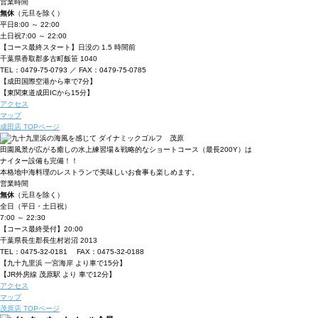
営業時間
無休
（元旦を除く）
平日
8:00 ～ 22:00
土日祝
7:00 ～ 22:00
【コース最終スタート】日没の 1.5 時間前
千葉県香取郡多古町飯笹 1040
TEL：0479-75-0793 ／ FAX：0479-75-0785
【成田国際空港から車で7分】
【東関東道成田ICから15分】
アクセス
マップ
成田店 TOPページ
田園風景が広がる癒しの水上練習場＆戦略
的なショートコース（最長200Y）は
ナイ
ター設備も完備！！
本格地中海料理のレストランで美味しいお
食事も楽しめます。
営業時間
無休
（元旦を除く）
全日（平日・土日祝）
7:00 ～ 22:30
【コース最終受付】20:00
千葉県長生郡長生村岩沼 2013
TEL：0475-32-0181 FAX：0475-32-0188
【九十九里浜 一宮海岸 より車で15分】
【JR外房線 茂原駅 より 車で12分】
アクセス
マップ
茂原店 TOPページ