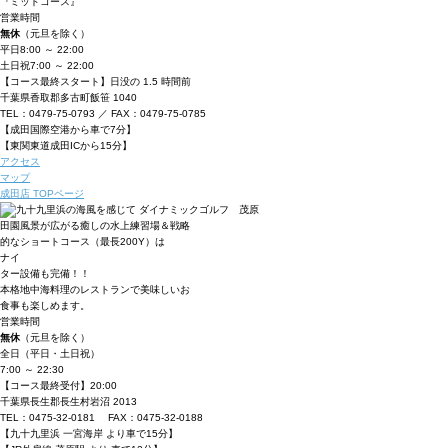
『ミッドコース』
営業時間
無休
（元旦を除く）
平日
8:00 ～ 22:00
土日祝
7:00 ～ 22:00
【コース最終スタート】日没の 1.5 時間前
千葉県香取郡多古町飯笹 1040
TEL：0479-75-0793 ／ FAX：0479-75-0785
【成田国際空港から車で7分】
【東関東道成田ICから15分】
アクセス
マップ
成田店 TOPページ
田園風景が広がる癒しの水上練習場＆戦略
的なショートコース（最長200Y）は
ナイ
ター設備も完備！！
本格地中海料理のレストランで美味しいお
食事も楽しめます。
営業時間
無休
（元旦を除く）
全日（平日・土日祝）
7:00 ～ 22:30
【コース最終受付】20:00
千葉県長生郡長生村岩沼 2013
TEL：0475-32-0181 FAX：0475-32-0188
【九十九里浜 一宮海岸 より車で15分】