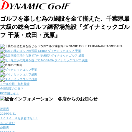
ゴルフを楽しむ為の施設を全て揃えた、千葉県最
大級の総合ゴルフ練習場施設『ダイナミックゴル
フ 千葉・成田・茂原』
メール会員 無料登録
会員制度のご案内
PC専用サイト
茂原店
2026/07/31
２０２６．８月新着情報！！
もっと読む
成田店