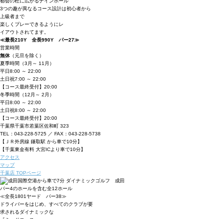
都会の杜に広がるナインホール
3つの趣が異なるコース設計は初心者から
上級者まで
楽しくプレーできるようにレ
イアウトされてます。
≪最長210Y 全長990Y パー27≫
営業時間
無休
（元旦を除く）
夏季時間
（3月～ 11月）
平日
8:00 ～ 22:00
土日祝
7:00 ～ 22:00
【コース最終受付】20:00
冬季時間
（12月～ 2月）
平日
8:00 ～ 22:00
土日祝
8:00 ～ 22:00
【コース最終受付】20:00
千葉県千葉市若葉区佐和町 323
TEL：043-228-5725 ／ FAX：043-228-5738
【ＪＲ外房線 鎌取駅 から車で10分】
【千葉東金有料 大宮ICより車で10分】
アクセス
マップ
千葉店 TOPページ
パー4のホールを含む全12ホール
≪全長1801ヤード パー38≫
ドライバーをはじめ、すべてのクラブが要
求されるダイナミックな