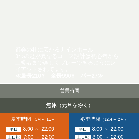
都会の杜に広がるナインホール
3つの趣が異なるコース設計は初心者から
上級者まで
楽しくプレーできるようにレ
イアウトされてます。
≪最長210Y 全長990Y パー27≫
営業時間
無休
（元旦を除く）
夏季時間
冬季時間
（3月～ 11月）
（12月～ 2月）
8:00 ～ 22:00
8:00 ～ 22:00
平日
平日
7:00 ～ 22:00
8:00 ～ 22:00
土日祝
土日祝