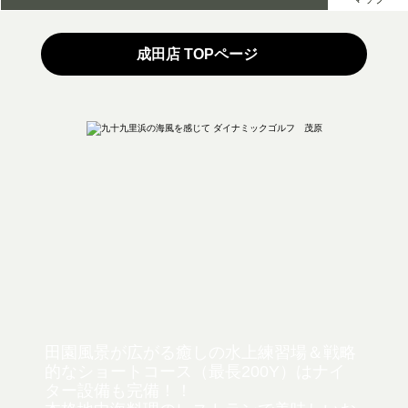
成田店 TOPページ
田園風景が広がる癒しの水上練習場＆戦略
的なショートコース（最長200Y）は
ナイ
ター設備も完備！！