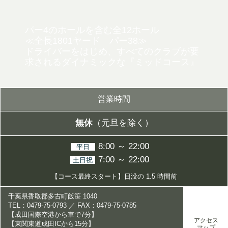
パー4のホールを含む全12ホール
≪全長1801ヤード パー38≫
ドライバーをはじめ、すべてのクラブが要
求されるダイナミックな
『ミッドコース』
営業時間
無休
（元旦を除く）
8:00 ～ 22:00
平日
7:00 ～ 22:00
土日祝
【コース最終スタート】日没の 1.5 時間前
千葉県香取郡多古町飯笹 1040
TEL：0479-75-0793 ／ FAX：0479-75-0785
【成田国際空港から車で7分】
アクセス
【東関東道成田ICから15分】
マップ