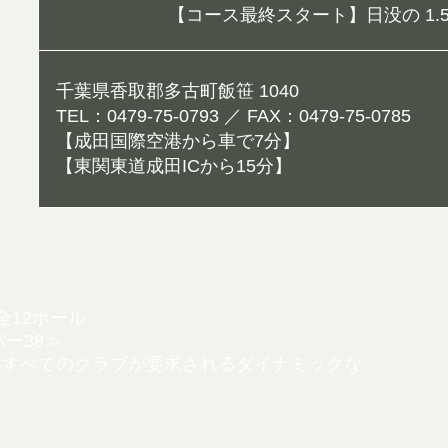
【コース最終スタート】日没の 1.5
千葉県香取郡多古町飯笹 1040
TEL：0479-75-0793 ／ FAX：0479-75-0785
【成田国際空港から車で7分】
【東関東道成田ICから15分】
全12ホール
パー38≫
、すべてのクラブが要
求されるダイナミックな