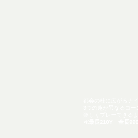
都会の杜に広がるナ
3つの趣が異なるコー
楽しくプレーできる
≪最長210Y 全長99