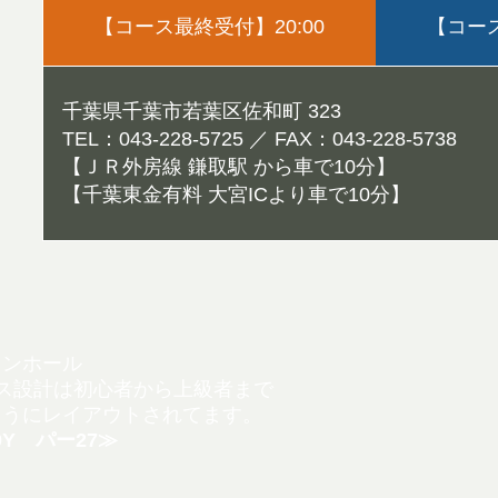
【コース最終受付】20:00
【コース
千葉県千葉市若葉区佐和町 323
TEL：043-228-5725 ／ FAX：043-228-5738
【ＪＲ外房線 鎌取駅 から車で10分】
【千葉東金有料 大宮ICより車で10分】
インホール
ス設計は初心者から
上級者まで
ようにレ
イアウトされてます。
0Y パー27≫