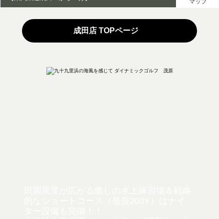
マップ
成田店 TOPページ
田園風景が広がる癒しの水上練習場＆戦略
的なショートコース（最長200Y）は
ナイ
ター設備も完備！！