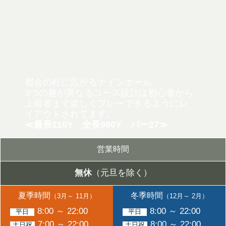
都会の杜に広がるナインホール
3つの趣が異なるコース設計は初心者から
上級者まで
楽しくプレーできるようにレ
イアウトされてます。
≪最長210Y 全長990Y パー27≫
営業時間
無休
（元旦を除く）
夏季時間
冬季時間
（3月～ 11月）
（12月～ 2月）
8:00 ～ 22:00
8:00 ～ 22:00
平日
平日
7:00 ～ 22:00
8:00 ～ 22:00
土日祝
土日祝