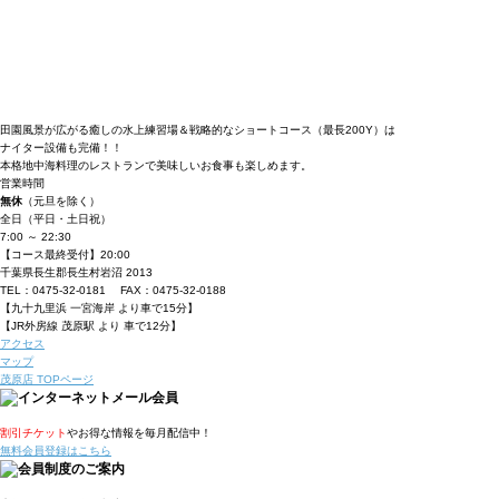
田園風景が広がる癒しの水上練習場＆戦略
的なショートコース（最長200Y）は
ナイ
ター設備も完備！！
本格地中海料理のレストランで美味しいお
食事も楽しめます。
営業時間
無休
（元旦を除く）
全日（平日・土日祝）
7:00 ～ 22:30
【コース最終受付】20:00
千葉県長生郡長生村岩沼 2013
TEL：0475-32-0181 FAX：0475-32-0188
【九十九里浜 一宮海岸 より車で15分】
【JR外房線 茂原駅 より 車で12分】
アクセス
マップ
茂原店 TOPページ
割引チケット
やお得な情報を毎月配信中！
無料会員登録はこちら