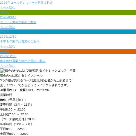
2026年ゴールデンウィーク営業＆料金
もっと読む
成田店
2026/03/11
グリーン更新作業のご案内
もっと読む
千葉店
2025/12/30
冬季＆年末年始営業のご案内
もっと読む
茂原店
2025/12/30
年末年始営業＆年始企画のご案内
もっと読む
都会の杜に広がるナインホール
3つの趣が異なるコース設計は初心者から
上級者まで
楽しくプレーできるようにレ
イアウトされてます。
≪最長210Y 全長990Y パー27≫
営業時間
無休
（元旦を除く）
夏季時間
（3月～ 11月）
平日
8:00 ～ 22:00
土日祝
7:00 ～ 22:00
【コース最終受付】20:00
冬季時間
（12月～ 2月）
平日
8:00 ～ 22:00
土日祝
8:00 ～ 22:00