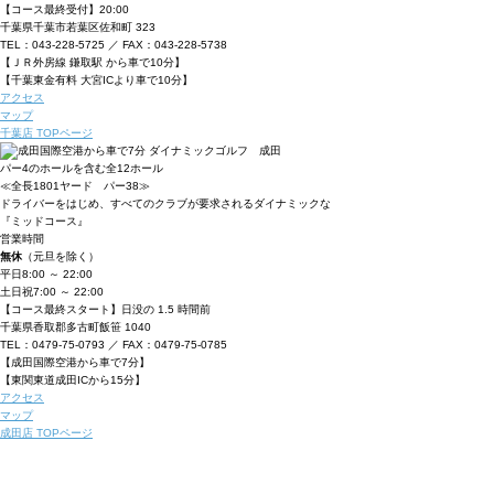
【コース最終受付】20:00
千葉県千葉市若葉区佐和町 323
TEL：043-228-5725 ／ FAX：043-228-5738
【ＪＲ外房線 鎌取駅 から車で10分】
【千葉東金有料 大宮ICより車で10分】
アクセス
マップ
千葉店 TOPページ
パー4のホールを含む全12ホール
≪全長1801ヤード パー38≫
ドライバーをはじめ、すべてのクラブが要
求されるダイナミックな
『ミッドコース』
営業時間
無休
（元旦を除く）
平日
8:00 ～ 22:00
土日祝
7:00 ～ 22:00
【コース最終スタート】日没の 1.5 時間前
千葉県香取郡多古町飯笹 1040
TEL：0479-75-0793 ／ FAX：0479-75-0785
【成田国際空港から車で7分】
【東関東道成田ICから15分】
アクセス
マップ
成田店 TOPページ