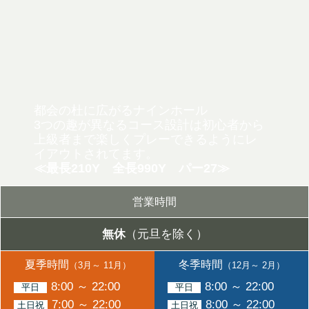
都会の杜に広がるナインホール
3つの趣が異なるコース設計は初心者から
上級者まで
楽しくプレーできるようにレ
イアウトされてます。
≪最長210Y 全長990Y パー27≫
営業時間
無休
（元旦を除く）
夏季時間
冬季時間
（3月～ 11月）
（12月～ 2月）
8:00 ～ 22:00
8:00 ～ 22:00
平日
平日
7:00 ～ 22:00
8:00 ～ 22:00
土日祝
土日祝