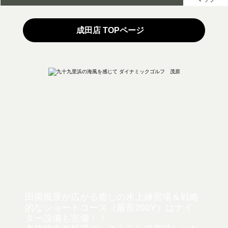
成田店 TOPページ
田園風景が広がる癒しの水上練習場＆戦略
的なショートコース（最長200Y）は
ナイ
ター設備も完備！！