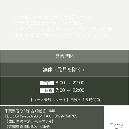
パー4のホールを含む全12ホール
≪全長1801ヤード パー38≫
ドライバーをはじめ、すべてのクラブが要
求されるダイナミックな
『ミッドコース』
営業時間
無休
（元旦を除く）
8:00 ～ 22:00
平日
7:00 ～ 22:00
土日祝
【コース最終スタート】日没の 1.5 時間前
千葉県香取郡多古町飯笹 1040
TEL：0479-75-0793 ／ FAX：0479-75-0785
【成田国際空港から車で7分】
アクセス
【東関東道成田ICから15分】
マップ