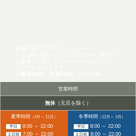
都会の杜に広がるナインホール
3つの趣が異なるコース設計は初心者から
上級者まで
楽しくプレーできるようにレ
イアウトされてます。
≪最長210Y 全長990Y パー27≫
営業時間
無休
（元旦を除く）
夏季時間
冬季時間
（3月～ 11月）
（12月～ 2月）
8:00 ～ 22:00
8:00 ～ 22:00
平日
平日
7:00 ～ 22:00
8:00 ～ 22:00
土日祝
土日祝