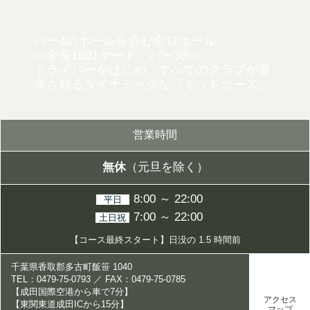
パー4のホールを含む全12ホール
≪全長1801ヤード パー38≫
ドライバーをはじめ、すべてのクラブが要
求されるダイナミックな
『ミッドコース』
営業時間
無休
（元旦を除く）
8:00 ～ 22:00
平日
7:00 ～ 22:00
土日祝
【コース最終スタート】日没の 1.5 時間前
千葉県香取郡多古町飯笹 1040
TEL：0479-75-0793 ／ FAX：0479-75-0785
【成田国際空港から車で7分】
アクセス
【東関東道成田ICから15分】
マップ