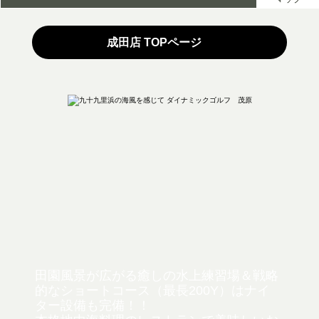
成田店 TOPページ
田園風景が広がる癒しの水上練習場＆戦略
的なショートコース（最長200Y）は
ナイ
ター設備も完備！！