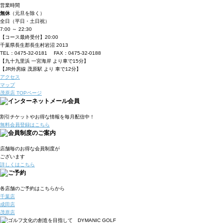
営業時間
無休
（元旦を除く）
全日（平日・土日祝）
7:00 ～ 22:30
【コース最終受付】20:00
千葉県長生郡長生村岩沼 2013
TEL：0475-32-0181 FAX：0475-32-0188
【九十九里浜 一宮海岸 より車で15分】
【JR外房線 茂原駅 より 車で12分】
アクセス
マップ
茂原店 TOPページ
割引チケット
やお得な情報を毎月配信中！
無料会員登録はこちら
店舗毎のお得な会員制度が
ございます
詳しくはこちら
各店舗のご予約はこちらから
千葉店
成田店
茂原店