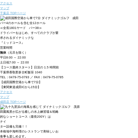
アクセス
マップ
千葉店 TOPページ
パー4のホールを含む全12ホール
≪全長1801ヤード パー38≫
ドライバーをはじめ、すべてのクラブが要
求されるダイナミックな
『ミッドコース』
営業時間
無休
（元旦を除く）
平日
8:00 ～ 22:00
土日祝
7:00 ～ 22:00
【コース最終スタート】日没の 1.5 時間前
千葉県香取郡多古町飯笹 1040
TEL：0479-75-0793 ／ FAX：0479-75-0785
【成田国際空港から車で7分】
【東関東道成田ICから15分】
アクセス
マップ
成田店 TOPページ
田園風景が広がる癒しの水上練習場＆戦略
的なショートコース（最長200Y）は
ナイ
ター設備も完備！！
本格地中海料理のレストランで美味しいお
食事も楽しめます。