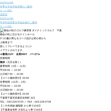
2025/12/30
冬季＆年末年始営業のご案内
もっと読む
茂原店
2025/12/30
年末年始営業＆年始企画のご案内
もっと読む
都会の杜に広がるナインホール
3つの趣が異なるコース設計は初心者から
上級者まで
楽しくプレーできるようにレ
イアウトされてます。
≪最長210Y 全長990Y パー27≫
営業時間
無休
（元旦を除く）
夏季時間
（3月～ 11月）
平日
8:00 ～ 22:00
土日祝
7:00 ～ 22:00
【コース最終受付】20:00
冬季時間
（12月～ 2月）
平日
8:00 ～ 22:00
土日祝
8:00 ～ 22:00
【コース最終受付】20:00
千葉県千葉市若葉区佐和町 323
TEL：043-228-5725 ／ FAX：043-228-5738
【ＪＲ外房線 鎌取駅 から車で10分】
【千葉東金有料 大宮ICより車で10分】