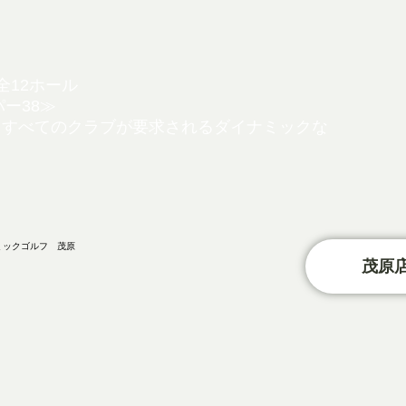
全12ホール
パー38≫
、すべてのクラブが要
求されるダイナミックな
茂原店