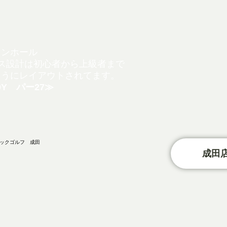
インホール
ス設計は初心者から
上級者まで
ようにレ
イアウトされてます。
0Y パー27≫
成田店