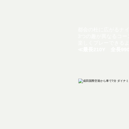
都会の杜に広がるナ
3つの趣が異なるコー
楽しくプレーできる
≪最長210Y 全長99