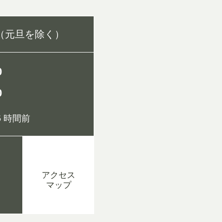
（元旦を除く）
0
0
 時間前
アクセス
マップ