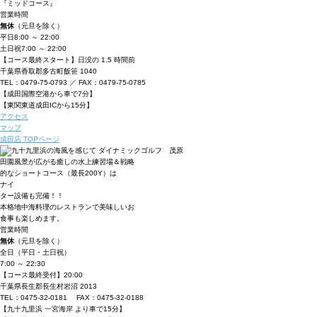
『ミッドコース』
営業時間
無休
（元旦を除く）
平日
8:00 ～ 22:00
土日祝
7:00 ～ 22:00
【コース最終スタート】日没の 1.5 時間前
千葉県香取郡多古町飯笹 1040
TEL：0479-75-0793 ／ FAX：0479-75-0785
【成田国際空港から車で7分】
【東関東道成田ICから15分】
アクセス
マップ
成田店 TOPページ
田園風景が広がる癒しの水上練習場＆戦略
的なショートコース（最長200Y）は
ナイ
ター設備も完備！！
本格地中海料理のレストランで美味しいお
食事も楽しめます。
営業時間
無休
（元旦を除く）
全日（平日・土日祝）
7:00 ～ 22:30
【コース最終受付】20:00
千葉県長生郡長生村岩沼 2013
TEL：0475-32-0181 FAX：0475-32-0188
【九十九里浜 一宮海岸 より車で15分】