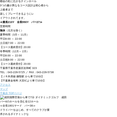
都会の杜に広がるナインホール
3つの趣が異なるコース設計は初心者から
上級者まで
楽しくプレーできるようにレ
イアウトされてます。
≪最長210Y 全長990Y パー27≫
営業時間
無休
（元旦を除く）
夏季時間
（3月～ 11月）
平日
8:00 ～ 22:00
土日祝
7:00 ～ 22:00
【コース最終受付】20:00
冬季時間
（12月～ 2月）
平日
8:00 ～ 22:00
土日祝
8:00 ～ 22:00
【コース最終受付】20:00
千葉県千葉市若葉区佐和町 323
TEL：043-228-5725 ／ FAX：043-228-5738
【ＪＲ外房線 鎌取駅 から車で10分】
【千葉東金有料 大宮ICより車で10分】
アクセス
マップ
千葉店 TOPページ
パー4のホールを含む全12ホール
≪全長1801ヤード パー38≫
ドライバーをはじめ、すべてのクラブが要
求されるダイナミックな