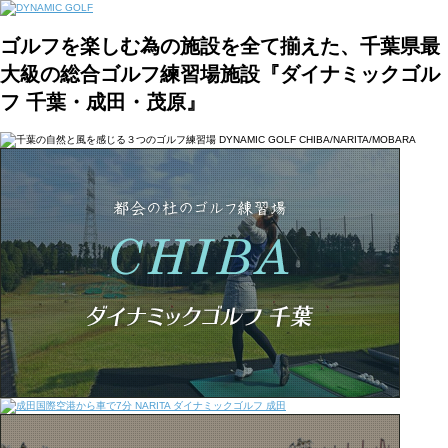
ゴルフを楽しむ為の施設を全て揃えた、千葉県最
大級の総合ゴルフ練習場施設『ダイナミックゴル
フ 千葉・成田・茂原』