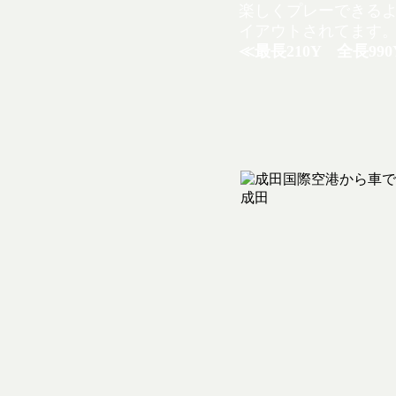
楽しくプレーできる
イアウトされてます
≪最長210Y 全長99