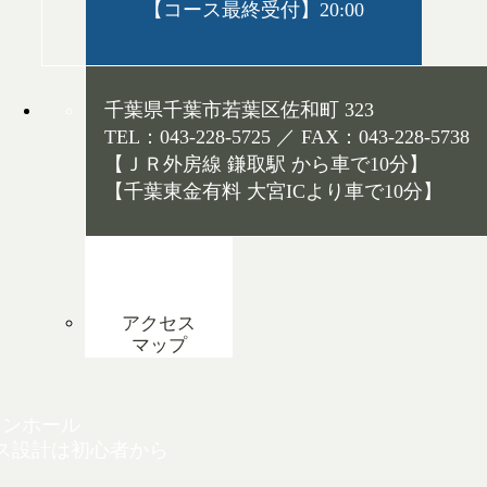
【コース最終受付】20:00
千葉県千葉市若葉区佐和町 323
TEL：043-228-5725 ／ FAX：043-228-5738
【ＪＲ外房線 鎌取駅 から車で10分】
【千葉東金有料 大宮ICより車で10分】
アクセス
マップ
インホール
ス設計は初心者から