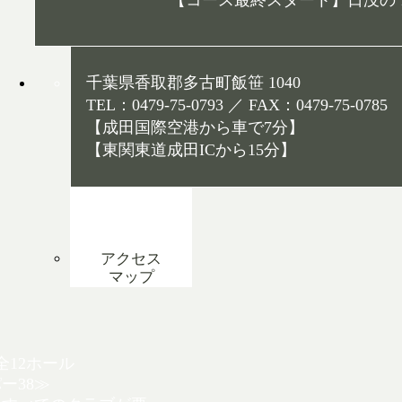
【コース最終スタート】日没の 1
千葉県香取郡多古町飯笹 1040
TEL：0479-75-0793 ／ FAX：0479-75-0785
【成田国際空港から車で7分】
【東関東道成田ICから15分】
アクセス
マップ
全12ホール
ー38≫