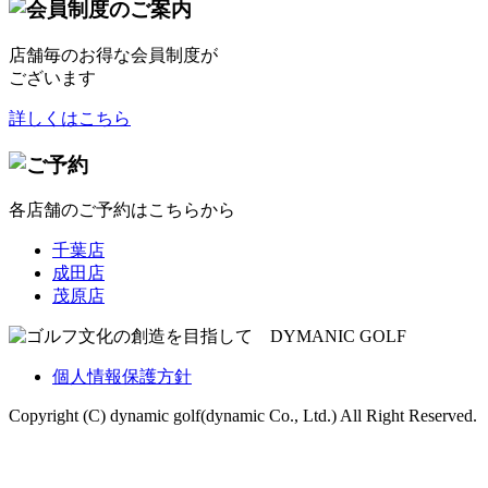
店舗毎のお得な会員制度が
ございます
詳しくはこちら
各店舗のご予約はこちらから
千葉店
成田店
茂原店
個人情報保護方針
Copyright (C) dynamic golf(dynamic Co., Ltd.) All Right Reserved.