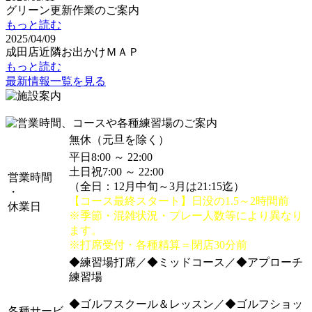
グリーン更新作業のご案内
もっと読む
2025/04/09
成田店近隣お出かけＭＡＰ
もっと読む
最新情報一覧を見る
無休（元旦を除く）
平日8:00 ～ 22:00
土日祝7:00 ～ 22:00
営業時間
（全日：12月中旬～3月は21:15迄）
・
【コース最終スタート】日没の1.5～2時間前
休業日
※季節・混雑状況・プレー人数等により異なり
ます。
※打席受付・各種精算＝閉店30分前
◆練習場打席／◆ミッドコース／◆アプローチ
練習場
◆ゴルフスクール＆レッスン／◆ゴルフショッ
各種サービ