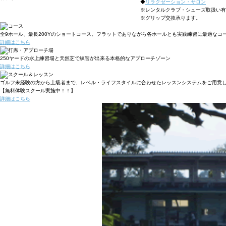
◆
リラクゼーション・サロン
※レンタルクラブ・シューズ取扱い有
※グリップ交換承ります。
全9ホール、最長200Yのショートコース。フラットでありながら各ホールとも実践練習に最適なコ
詳細はこちら
250ヤードの水上練習場と天然芝で練習が出来る本格的なアプローチゾーン
詳細はこちら
ゴルフ未経験の方から上級者まで、レベル・ライフスタイルに合わせたレッスンシステムをご用意
【無料体験スクール実施中！！】
詳細はこちら