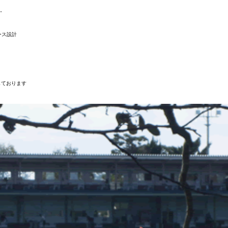
。
ース設計
しております