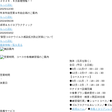
２０２６．８月新着情報！！
もっと読む
2025/12/30
年末年始営業＆年始企画のご案内
もっと読む
2024/06/28
卓球＆カイロプラクティック
もっと読む
2020/03/02
“新型コロナウイルス感染拡大防止対策について
もっと読む
最新情報一覧を見る
無休（元旦を除く）
全日（平日・土日祝）
◆3月～11月=7：00～22：00
◆12月～2月=7：00～21：30
営業時間
【コーススタート】
・
◆3月～11月；7：18～20：00
休業日
◆12月～2月；7：18～19：00
※ナイター設備完備
※食事プラン最終受付＝16：00
※打席受付・精算＝閉店30分前
◆練習場打席／◆ショートコース／◆
◆ゴルフスクール＆レッスン／◆ゴル
◆
卓球ルーム
／
◆
本格イタリアンレ
各種サービス