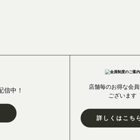
店舗毎のお得な会員
配信中！
ございます
詳しくはこち