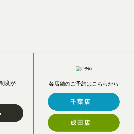
制度が
各店舗のご予約はこちらから
千葉店
ら
成田店