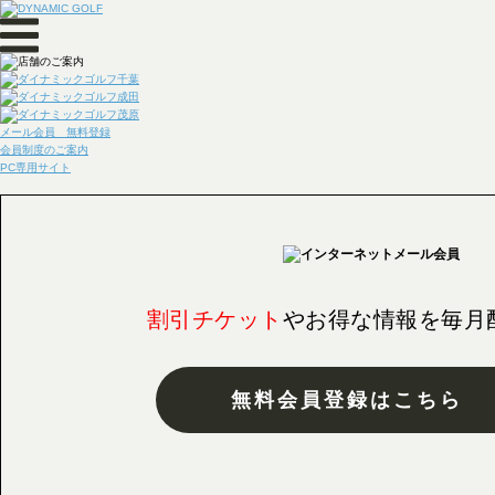
メール会員 無料登録
会員制度のご案内
PC専用サイト
割引チケット
やお得な情報を毎月
無料会員登録はこちら