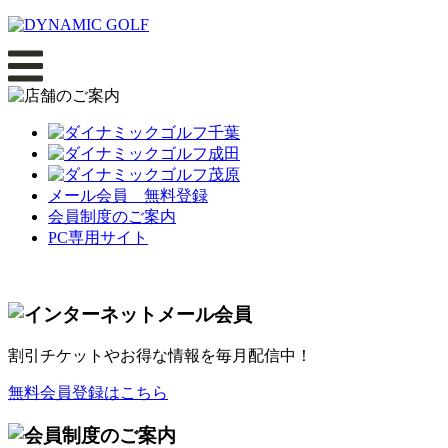
メール会員 無料登録
会員制度のご案内
PC専用サイト
割引チケット
やお得な情報を毎月配信中！
無料会員登録はこちら